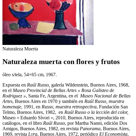
Naturaleza Muerta
Naturaleza muerta con flores y frutos
óleo s/tela, 54×65 cm, 1967.
Expuesta en
Raúl Russo,
galería Wildenstein, Buenos Aires, 1968,
en el
Museo Provincial de Bellas Artes « Rosa Galisteo de
Rodriguez »
, Santa Fe, Argentina, en el
Museo Nacional de Bellas
Artes
, Buenos Aires en 1970 y también en
Raúl Russo, muestra
homenaje
, 1991, en
Russo, muestra retrospectiva
, Fundación San
Telmo, Buenos Aires, 1982, en
Raúl Russo o la lección del color,
Museo « Eduardo Sívori », 2010, Buenos Aires, reproducida en
catálogos, en el libro
Raúl Russo
, por Martha Nanni, edición Dos
Amigos, Buenos Aires, 1982, en revista
Panorama
, Buenos Aires,
1969, revista
Lyra
, Buenos Aires, 1972, periódico
El Economista
,