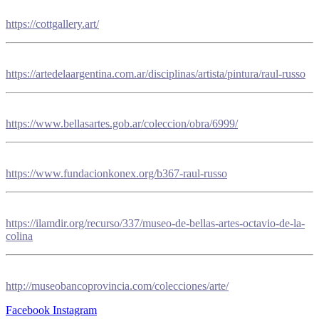
https://cottgallery.art/
https://artedelaargentina.com.ar/disciplinas/artista/pintura/raul-russo
https://www.bellasartes.gob.ar/coleccion/obra/6999/
https://www.fundacionkonex.org/b367-raul-russo
https://ilamdir.org/recurso/337/museo-de-bellas-artes-octavio-de-la-
colina
http://museobancoprovincia.com/colecciones/arte/
Facebook
Instagram