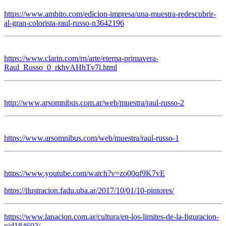
https://www.ambito.com/edicion-impresa/una-muestra-redescubrir-
al-gran-colorista-raul-russo-n3642196
https://www.clarin.com/rn/arte/eterna-primavera-
Raul_Russo_0_rkhvAHhTv7l.html
http://www.arsomnibus.com.ar/web/muestra/raul-russo-2
https://www.arsomnibus.com/web/muestra/raul-russo-1
https://www.youtube.com/watch?v=zo00qf9K7vE
https://ilustracion.fadu.uba.ar/2017/10/01/10-pintores/
https://www.lanacion.com.ar/cultura/en-los-limites-de-la-figuracion-
nid184603/