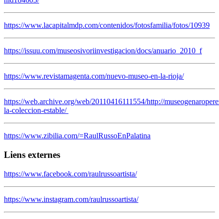
https://www.lacapitalmdp.com/contenidos/fotosfamilia/fotos/10939
https://issuu.com/museosivoriinvestigacion/docs/anuario_2010_f
https://www.revistamagenta.com/nuevo-museo-en-la-rioja/
https://web.archive.org/web/20110416111554/http://museogenaroper
la-coleccion-estable/
https://www.zibilia.com/=RaulRussoEnPalatina
Liens externes
https://www.facebook.com/raulrussoartista/
https://www.instagram.com/raulrussoartista/