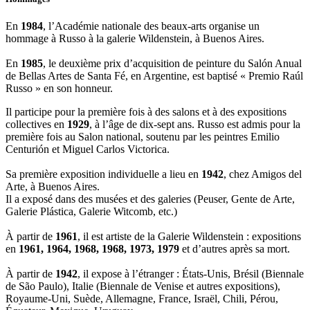
En
1984
, l’Académie nationale des beaux-arts organise un
hommage à Russo à la galerie Wildenstein, à Buenos Aires.
En
1985
, le deuxième prix d’acquisition de peinture du Salón Anual
de Bellas Artes de Santa Fé, en Argentine, est baptisé « Premio Raúl
Russo » en son honneur.
Il participe pour la première fois à des salons et à des expositions
collectives en
1929
, à l’âge de dix-sept ans. Russo est admis pour la
première fois au Salon national, soutenu par les peintres Emilio
Centurión et Miguel Carlos Victorica.
Sa première exposition individuelle a lieu en
1942
, chez Amigos del
Arte, à Buenos Aires.
Il a exposé dans des musées et des galeries (Peuser, Gente de Arte,
Galerie Plástica, Galerie Witcomb, etc.)
À partir de
1961
, il est artiste de la Galerie Wildenstein : expositions
en
1961, 1964, 1968, 1968, 1973, 1979
et d’autres après sa mort.
À partir de
1942
, il expose à l’étranger : États-Unis, Brésil (Biennale
de São Paulo), Italie (Biennale de Venise et autres expositions),
Royaume-Uni, Suède, Allemagne, France, Israël, Chili, Pérou,