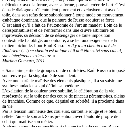
méticuleux avec la forme, avec sa forme, pouvait créer de l’art. C’est
dans le dialogue qu’il entretient purement et exclusivement avec la
toile, dans son refus de se subordonner à toute mode ou mouvement
esthétique dominant, que la peinture de Russo acquiert sa force.
C’est ainsi qu’il a fait de l’autonomie de l’art un mandat. Loin de le
déresponsabiliser et de l’enfermer dans une œuvre arbitraire ou
improvisée, sa décision de se désengager de toute imposition
contextuelle l’a obligé, au contraire, à se lier aux exigences de la
matière picturale. Pour Raúl Russo : «
Il y a un chemin tracé de
l’intérieur
(…)
ce chemin est unique et il doit être suivi sans calcul,
sans interférence extérieure.
»
Martina Guevara, 2011
« Sans faire partie de groupes ou de confréries, Raúl Russo a imposé
son œuvre par la singularité de son talent.
Avec une parfaite maîtrise des éléments plastiques, il a su saisir une
synthèse audacieuse qui définit sa poétique.
L’exaltation de la couleur avec subtilité, la célébration de la vie,
représentée sur la toile par des coups de pinceau péremptoires, pleins
de franchise. Comme ce que, déguisé en sobriété, il a proclamé dans
sa vie.
Par la tension lumineuse des couleurs, surtout le rouge et le bleu, il
reflète l’âme de son art. Sans prétention, avec l’autorité propre de
celui qui maîtrise son métier.
À chaque coup de composition, à chaque tache de couleur, Russo